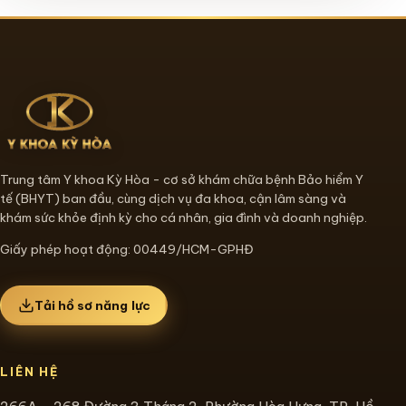
Trung tâm Y khoa Kỳ Hòa - cơ sở khám chữa bệnh Bảo hiểm Y
tế (BHYT) ban đầu, cùng dịch vụ đa khoa, cận lâm sàng và
khám sức khỏe định kỳ cho cá nhân, gia đình và doanh nghiệp.
Giấy phép hoạt động: 00449/HCM-GPHĐ
Tải hồ sơ năng lực
LIÊN HỆ