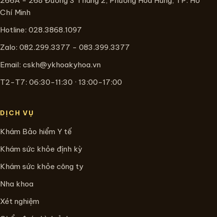
266A - 268 Đường 3 Tháng 2, Phường Hòa Hưng, TP. Hồ
Chí Minh
Hotline:
028.3868.1097
Zalo: 082.299.3377 - 083.399.3377
Email:
cskh@ykhoakyhoa.vn
T2-T7: 06:30-11:30 · 13:00-17:00
DỊCH VỤ
Khám Bảo hiểm Y tế
Khám sức khỏe định kỳ
Khám sức khỏe công ty
Nha khoa
Xét nghiệm