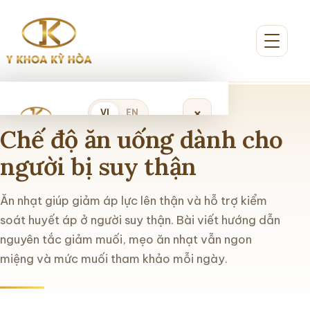
×
VI
EN
Chế độ ăn uống dành cho
người bị suy thận
Đặt lịch khám
Ăn nhạt giúp giảm áp lực lên thận và hỗ trợ kiểm
Trang chủ
soát huyết áp ở người suy thận. Bài viết hướng dẫn
nguyên tắc giảm muối, mẹo ăn nhạt vẫn ngon
Giới thiệu
miệng và mức muối tham khảo mỗi ngày.
Dịch vụ