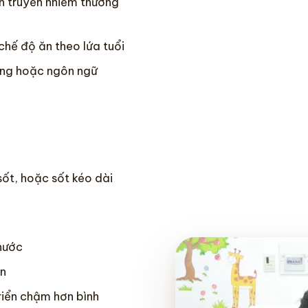
h truyền nhiễm thường
chế độ ăn theo lứa tuổi
ộng hoặc ngôn ngữ
sốt, hoặc sốt kéo dài
 nước
ân
riển chậm hơn bình