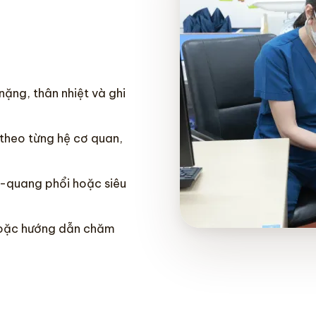
ặng, thân nhiệt và ghi
theo từng hệ cơ quan,
X-quang phổi hoặc siêu
 hoặc hướng dẫn chăm