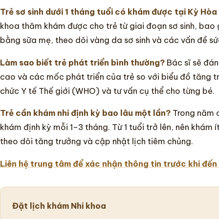
Trẻ sơ sinh dưới 1 tháng tuổi có khám được tại Kỳ Hò
khoa thăm khám được cho trẻ từ giai đoạn sơ sinh, bao 
bằng sữa mẹ, theo dõi vàng da sơ sinh và các vấn đề s
Làm sao biết trẻ phát triển bình thường?
Bác sĩ sẽ đán
cao và các mốc phát triển của trẻ so với biểu đồ tăng 
chức Y tế Thế giới (WHO) và tư vấn cụ thể cho từng bé.
Trẻ cần khám nhi định kỳ bao lâu một lần?
Trong năm đ
khám định kỳ mỗi 1–3 tháng. Từ 1 tuổi trở lên, nên khám 
theo dõi tăng trưởng và cập nhật lịch tiêm chủng.
Liên hệ trung tâm để xác nhận thông tin trước khi đến
Đặt lịch khám Nhi khoa