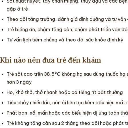
Sốt xuất huyết, tay chân miệng, thủy đậu và các bện
gặp ở trẻ
Theo dõi tăng trưởng, đánh giá dinh dưỡng và tư vấn 
Trẻ biếng ăn, chậm tăng cân, chậm phát triển vận đ
Tư vấn lịch tiêm chủng và theo dõi sức khỏe định kỳ
Khi nào nên đưa trẻ đến khám
Trẻ sốt cao trên 38,5°C không hạ sau dùng thuốc hạ 
hơn 3 ngày
Ho, khó thở, thở nhanh hoặc có tiếng rít bất thường
Tiêu chảy nhiều lần, nôn ói liên tục kèm dấu hiệu mất
Phát ban, nổi mẩn hoặc các biểu hiện dị ứng toàn th
Trẻ không tăng cân sau 2 tháng theo dõi hoặc phát t