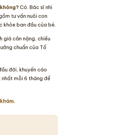
a không?
Có. Bác sĩ nhi
gồm tư vấn nuôi con
ức khỏe ban đầu của bé.
h giá cân nặng, chiều
trưởng chuẩn của Tổ
ầu đời, khuyến cáo
ít nhất mỗi 6 tháng để
 khám.