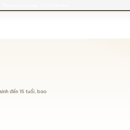
, Phường Hòa Hưng, TP. Hồ Chí Minh
inh đến 15 tuổi, bao