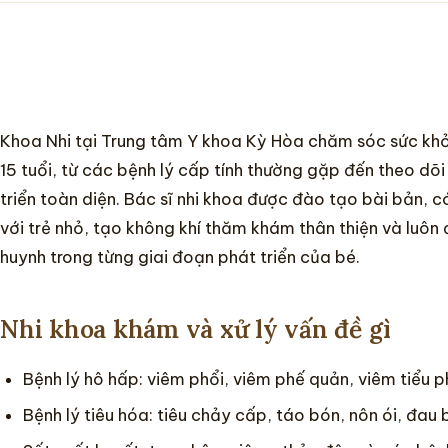
Khoa Nhi tại Trung tâm Y khoa Kỳ Hòa chăm sóc sức khỏe
15 tuổi, từ các bệnh lý cấp tính thường gặp đến theo dõ
triển toàn diện. Bác sĩ nhi khoa được đào tạo bài bản, c
với trẻ nhỏ, tạo không khí thăm khám thân thiện và luô
huynh trong từng giai đoạn phát triển của bé.
Nhi khoa khám và xử lý vấn đề gì
Bệnh lý hô hấp: viêm phổi, viêm phế quản, viêm tiểu p
Bệnh lý tiêu hóa: tiêu chảy cấp, táo bón, nôn ói, đau 