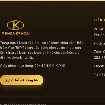
LIÊN 
266A 
Phường
Trung tâm Y khoa Kỳ Hòa - cơ sở khám chữa bệnh Bảo
Hotlin
hiểm Y tế (BHYT) ban đầu, cùng dịch vụ đa khoa, cận
Zalo: 
lâm sàng và khám sức khỏe định kỳ cho cá nhân, gia
083.3
đình và doanh nghiệp.
Giấy phép hoạt động: 00449/HCM-GPHĐ
Email:
T2-T7:
Tải hồ sơ năng lực