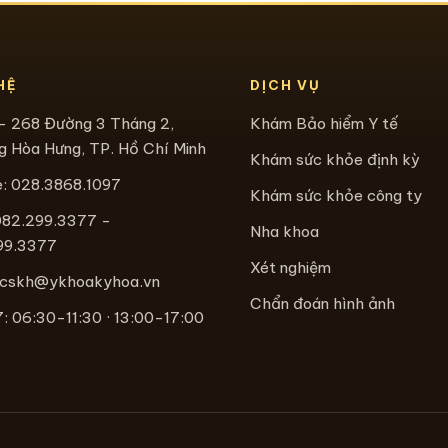
HỆ
DỊCH VỤ
- 268 Đường 3 Tháng 2,
Khám Bảo hiểm Y tế
 Hòa Hưng, TP. Hồ Chí Minh
Khám sức khỏe định kỳ
e:
028.3868.1097
Khám sức khỏe công ty
082.299.3377 -
Nha khoa
99.3377
Xét nghiệm
cskh@ykhoakyhoa.vn
Chẩn đoán hình ảnh
 06:30-11:30 · 13:00-17:00