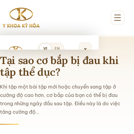
×
VI
EN
Tại sao cơ bắp bị đau khi
tập thể dục?
Đặt lịch khám
Khi tập một bài tập mới hoặc chuyển sang tập ở
Trang chủ
cường độ cao hơn, cơ bắp của bạn có thể bị đau
trong những ngày đầu sau tập. Điều này là do việc
Giới thiệu
tăng cường độ...
Dịch vụ