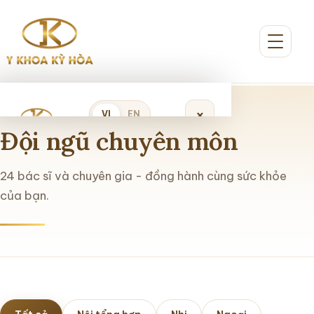
×
VI
EN
Đội ngũ chuyên môn
Đặt lịch khám
24 bác sĩ và chuyên gia - đồng hành cùng sức khỏe
của bạn.
Trang chủ
Giới thiệu
Dịch vụ