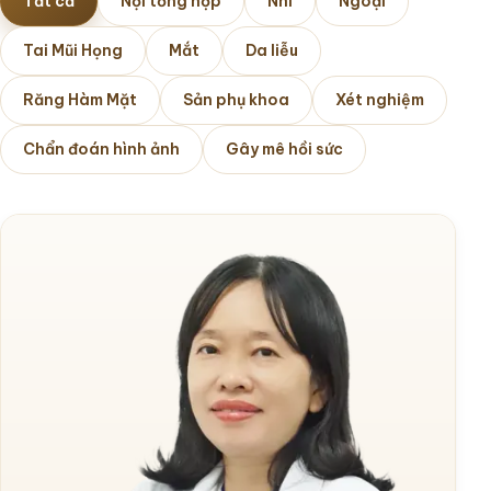
Tất cả
Nội tổng hợp
Nhi
Ngoại
Chuyên khoa
Tai Mũi Họng
Mắt
Da liễu
Răng Hàm Mặt
Sản phụ khoa
Xét nghiệm
Hướng dẫn
Chẩn đoán hình ảnh
Gây mê hồi sức
Tin tức