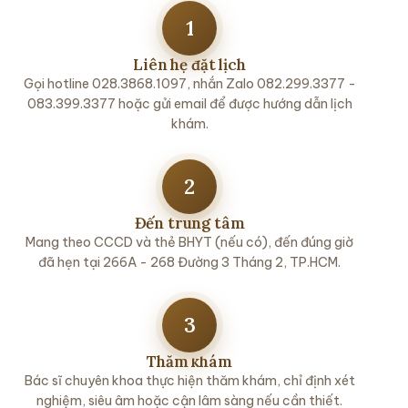
1
Chuyên khoa
Liên hệ đặt lịch
Gọi hotline 028.3868.1097, nhắn Zalo 082.299.3377 -
Hướng dẫn
083.399.3377 hoặc gửi email để được hướng dẫn lịch
khám.
Tin tức
2
Đến trung tâm
Mang theo CCCD và thẻ BHYT (nếu có), đến đúng giờ
đã hẹn tại 266A - 268 Đường 3 Tháng 2, TP.HCM.
3
Thăm khám
Bác sĩ chuyên khoa thực hiện thăm khám, chỉ định xét
nghiệm, siêu âm hoặc cận lâm sàng nếu cần thiết.