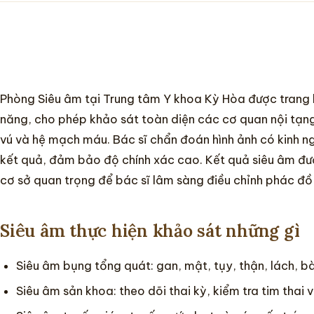
Phòng Siêu âm tại Trung tâm Y khoa Kỳ Hòa được trang
năng, cho phép khảo sát toàn diện các cơ quan nội tạn
vú và hệ mạch máu. Bác sĩ chẩn đoán hình ảnh có kinh n
kết quả, đảm bảo độ chính xác cao. Kết quả siêu âm đượ
cơ sở quan trọng để bác sĩ lâm sàng điều chỉnh phác đồ 
Siêu âm thực hiện khảo sát những gì
Siêu âm bụng tổng quát: gan, mật, tụy, thận, lách, 
Siêu âm sản khoa: theo dõi thai kỳ, kiểm tra tim thai và