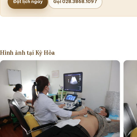
Đặt lịch ngay
Gọi 028.3868.1097
Hình ảnh tại Kỳ Hòa