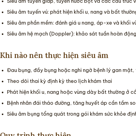
Siêu âm tuyến giáp, tuyến nước bọt và các cấu trúc 
Siêu âm tuyến vú: phát hiện khối u, nang và bất thườ
Siêu âm phần mềm: đánh giá u nang, áp-xe và khối v
Siêu âm hệ mạch (Doppler): khảo sát tuần hoàn động
Khi nào nên thực hiện siêu âm
Đau bụng, đầy bụng hoặc nghi ngờ bệnh lý gan mật, 
Theo dõi thai kỳ định kỳ theo lịch khám thai
Phát hiện khối u, nang hoặc vùng dày bất thường ở cổ
Bệnh nhân đái tháo đường, tăng huyết áp cần tầm so
Siêu âm bụng tổng quát trong gói khám sức khỏe đị
Quy trình thực hiện