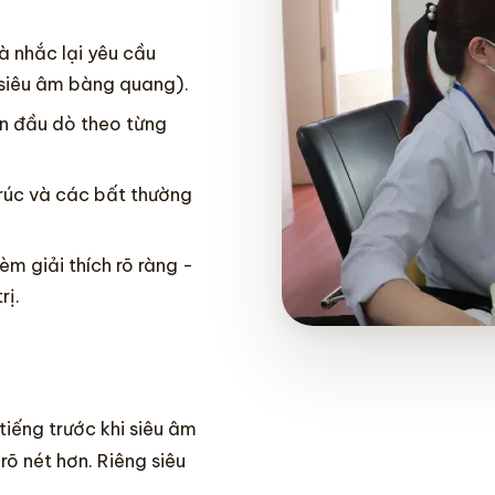
à nhắc lại yêu cầu
 siêu âm bàng quang).
ển đầu dò theo từng
trúc và các bất thường
m giải thích rõ ràng -
rị.
tiếng trước khi siêu âm
õ nét hơn. Riêng siêu