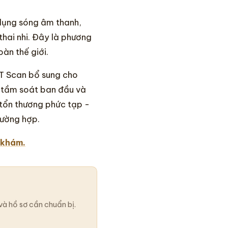
dụng sóng âm thanh,
thai nhi. Đây là phương
àn thế giới.
T Scan bổ sung cho
 tầm soát ban đầu và
 tổn thương phức tạp -
rường hợp.
 khám.
và hồ sơ cần chuẩn bị.