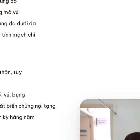
vùng cổ
ng mô vú
ùng da dưới da
 tĩnh mạch chi
thận, tụy
, vú, bụng
át biến chứng nội tạng
nh kỳ hàng năm