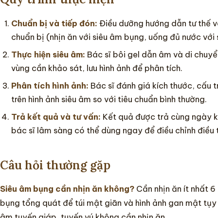
Chuẩn bị và tiếp đón:
Điều dưỡng hướng dẫn tư thế v
chuẩn bị (nhịn ăn với siêu âm bụng, uống đủ nước với
Thực hiện siêu âm:
Bác sĩ bôi gel dẫn âm và di chuy
vùng cần khảo sát, lưu hình ảnh để phân tích.
Phân tích hình ảnh:
Bác sĩ đánh giá kích thước, cấu 
trên hình ảnh siêu âm so với tiêu chuẩn bình thường.
Trả kết quả và tư vấn:
Kết quả được trả cùng ngày kè
bác sĩ lâm sàng có thể dùng ngay để điều chỉnh điều t
Câu hỏi thường gặp
Siêu âm bụng cần nhịn ăn không?
Cần nhịn ăn ít nhất 6 
bụng tổng quát để túi mật giãn và hình ảnh gan mật tụy r
âm tuyến giáp, tuyến vú không cần nhịn ăn.