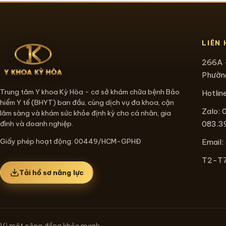
LIÊN 
266A 
Phường
Trung tâm Y khoa Kỳ Hòa - cơ sở khám chữa bệnh Bảo
Hotlin
hiểm Y tế (BHYT) ban đầu, cùng dịch vụ đa khoa, cận
Zalo: 
lâm sàng và khám sức khỏe định kỳ cho cá nhân, gia
083.3
đình và doanh nghiệp.
Giấy phép hoạt động: 00449/HCM-GPHĐ
Email:
T2-T7:
Tải hồ sơ năng lực