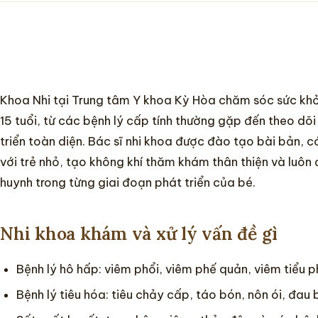
Khoa Nhi tại Trung tâm Y khoa Kỳ Hòa chăm sóc sức khỏe
15 tuổi, từ các bệnh lý cấp tính thường gặp đến theo dõ
triển toàn diện. Bác sĩ nhi khoa được đào tạo bài bản, c
với trẻ nhỏ, tạo không khí thăm khám thân thiện và luô
huynh trong từng giai đoạn phát triển của bé.
Nhi khoa khám và xử lý vấn đề gì
Bệnh lý hô hấp: viêm phổi, viêm phế quản, viêm tiểu p
Bệnh lý tiêu hóa: tiêu chảy cấp, táo bón, nôn ói, đau 