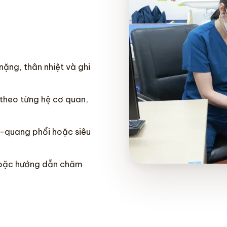
ặng, thân nhiệt và ghi
theo từng hệ cơ quan,
X-quang phổi hoặc siêu
 hoặc hướng dẫn chăm