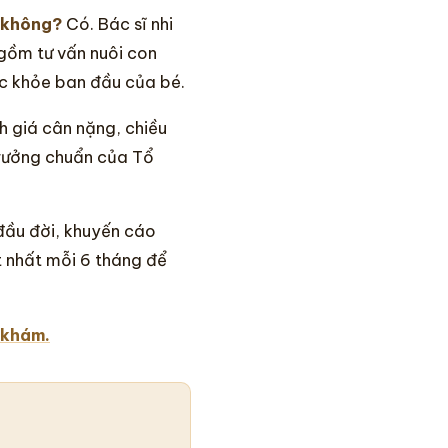
a không?
Có. Bác sĩ nhi
gồm tư vấn nuôi con
ức khỏe ban đầu của bé.
h giá cân nặng, chiều
trưởng chuẩn của Tổ
ầu đời, khuyến cáo
ít nhất mỗi 6 tháng để
 khám.