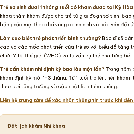
Trẻ sơ sinh dưới 1 tháng tuổi có khám được tại Kỳ Hò
khoa thăm khám được cho trẻ từ giai đoạn sơ sinh, bao 
bằng sữa mẹ, theo dõi vàng da sơ sinh và các vấn đề s
Làm sao biết trẻ phát triển bình thường?
Bác sĩ sẽ đán
cao và các mốc phát triển của trẻ so với biểu đồ tăng 
chức Y tế Thế giới (WHO) và tư vấn cụ thể cho từng bé.
Trẻ cần khám nhi định kỳ bao lâu một lần?
Trong năm đ
khám định kỳ mỗi 1–3 tháng. Từ 1 tuổi trở lên, nên khám 
theo dõi tăng trưởng và cập nhật lịch tiêm chủng.
Liên hệ trung tâm để xác nhận thông tin trước khi đến
Đặt lịch khám Nhi khoa