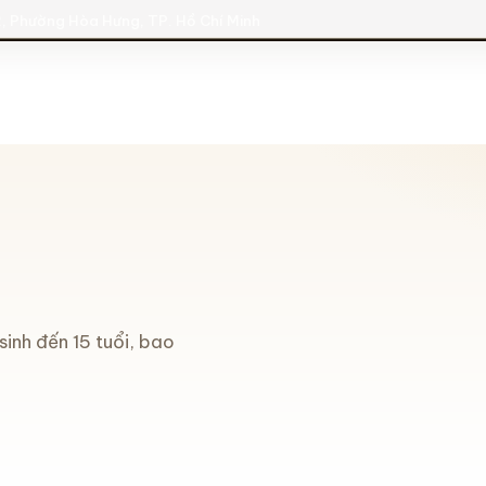
, Phường Hòa Hưng, TP. Hồ Chí Minh
inh đến 15 tuổi, bao