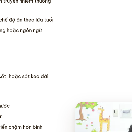
h truyền nhiễm thường
chế độ ăn theo lứa tuổi
ộng hoặc ngôn ngữ
sốt, hoặc sốt kéo dài
 nước
ân
riển chậm hơn bình