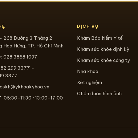
HỆ
DỊCH VỤ
- 268 Đường 3 Tháng 2,
Khám Bảo hiểm Y tế
 Hòa Hưng, TP. Hồ Chí Minh
Khám sức khỏe định kỳ
e:
028.3868.1097
Khám sức khỏe công ty
082.299.3377 -
Nha khoa
99.3377
Xét nghiệm
cskh@ykhoakyhoa.vn
Chẩn đoán hình ảnh
 06:30-11:30 · 13:00-17:00