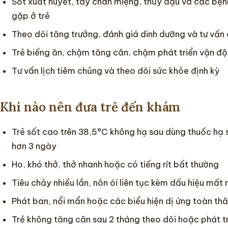
Sốt xuất huyết, tay chân miệng, thủy đậu và các bện
gặp ở trẻ
Theo dõi tăng trưởng, đánh giá dinh dưỡng và tư vấn 
Trẻ biếng ăn, chậm tăng cân, chậm phát triển vận đ
Tư vấn lịch tiêm chủng và theo dõi sức khỏe định kỳ
Khi nào nên đưa trẻ đến khám
Trẻ sốt cao trên 38,5°C không hạ sau dùng thuốc hạ 
hơn 3 ngày
Ho, khó thở, thở nhanh hoặc có tiếng rít bất thường
Tiêu chảy nhiều lần, nôn ói liên tục kèm dấu hiệu mất
Phát ban, nổi mẩn hoặc các biểu hiện dị ứng toàn th
Trẻ không tăng cân sau 2 tháng theo dõi hoặc phát t