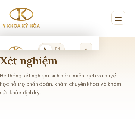
×
VI
EN
Xét nghiệm
Đặt lịch khám
Hệ thống xét nghiệm sinh hóa, miễn dịch và huyết
học hỗ trợ chẩn đoán, khám chuyên khoa và khám
sức khỏe định kỳ.
Trang chủ
Giới thiệu
Dịch vụ