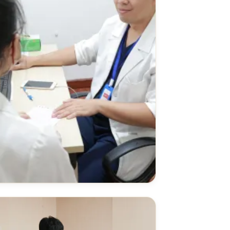
i khoa
à điều trị các bệnh lý ngoại khoa