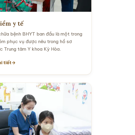
iểm y tế
hữa bệnh BHYT ban đầu là một trong
óm phục vụ được nêu trong hồ sơ
ực Trung tâm Y khoa Kỳ Hòa.
i tiết