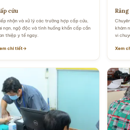
ấp cứu
Răng
iếp nhận và xử lý các trường hợp cấp cứu,
Chuyên
ai nạn, ngộ độc và tình huống khẩn cấp cần
khám n
an thiệp y tế ngay.
vi chu
em chi tiết
Xem ch