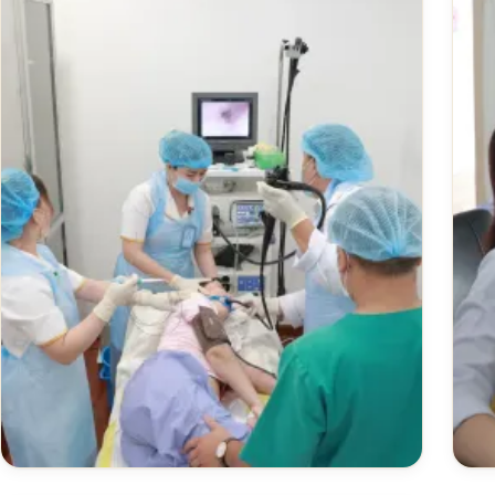
bệnh lý về mắt như cận thị, viêm kết mạc,
đục thủy tinh thể và các vấn đề nhãn khoa.
Xem chi tiết