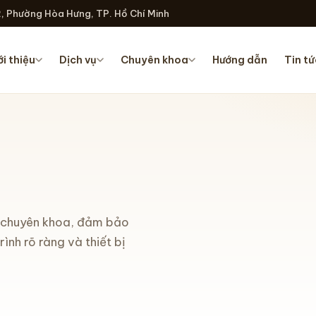
, Phường Hòa Hưng, TP. Hồ Chí Minh
ới thiệu
Dịch vụ
Chuyên khoa
Hướng dẫn
Tin tứ
o chuyên khoa, đảm bảo
nh rõ ràng và thiết bị