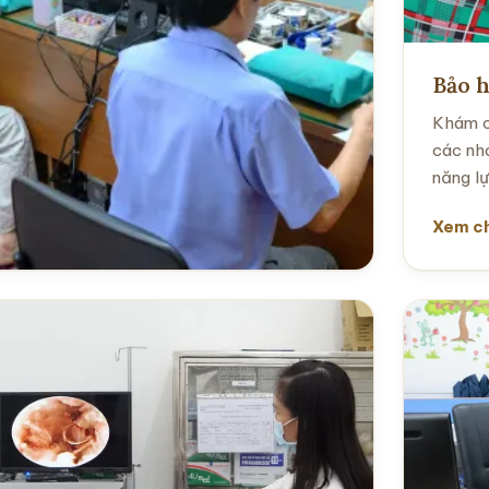
Bảo h
Khám c
các nh
năng l
Xem ch
ét nghiệm
ệ thống xét nghiệm sinh hóa, miễn dịch và
uyết học hỗ trợ chẩn đoán, khám chuyên
hoa và khám sức khỏe định kỳ.
em chi tiết