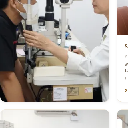
S
K
g
t
p
X
Mắt
Kiểm tra thị lực, phát hiện và điều trị các