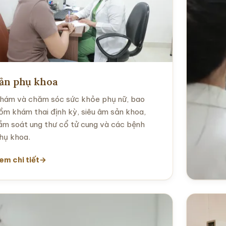
ản phụ khoa
hám và chăm sóc sức khỏe phụ nữ, bao
ồm khám thai định kỳ, siêu âm sản khoa,
ầm soát ung thư cổ tử cung và các bệnh
hụ khoa.
em chi tiết
Ngoạ
Khám v