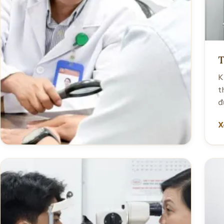
T
K
t
đ
X
Da liễu
Chẩn đoán và điều trị các bệnh lý về da, tóc,
móng và các vấn đề da liễu thẩm mỹ.
Xem chi tiết