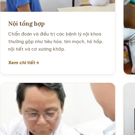
Nội tổng hợp
Chẩn đoán và điều trị các bệnh lý nội khoa
thường gặp như tiêu hóa, tim mạch, hô hấp,
nội tiết và cơ xương khớp.
Xem chi tiết
X
H
h
k
X