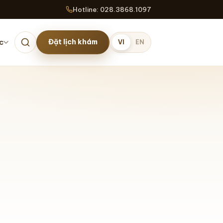
Hotline: 028.3868.1097
Đặt lịch khám
c
VI
EN