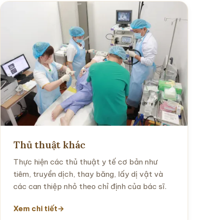
Nội soi
S
Thực hiện nội soi tiêu hóa trên và dưới để
S
chẩn đoán, theo dõi và can thiệp các bệnh lý
v
dạ dày, đại tràng.
s
Xem chi tiết
X
Thủ thuật khác
Thực hiện các thủ thuật y tế cơ bản như
tiêm, truyền dịch, thay băng, lấy dị vật và
các can thiệp nhỏ theo chỉ định của bác sĩ.
Xem chi tiết