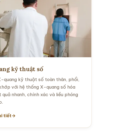
hường, tiểu phẫu, xử lý vết thương và
ủ thuật ngoại khoa cơ bản.
i tiết
ng kỹ thuật số
-quang kỹ thuật số toàn thân, phổi,
khớp với hệ thống X-quang số hóa
t quả nhanh, chính xác và liều phóng
p.
i tiết