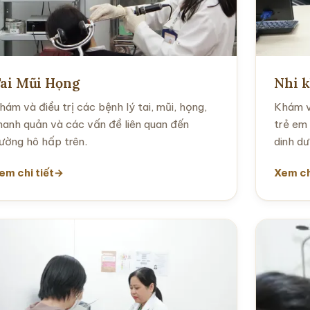
ai Mũi Họng
Nhi 
hám và điều trị các bệnh lý tai, mũi, họng,
Khám v
hanh quản và các vấn đề liên quan đến
trẻ em 
ường hô hấp trên.
dinh dư
em chi tiết
Xem ch