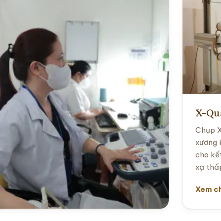
thông t
các th
Xem ch
X-Qua
Chụp X
xương 
cho kế
xạ thấ
Xem ch