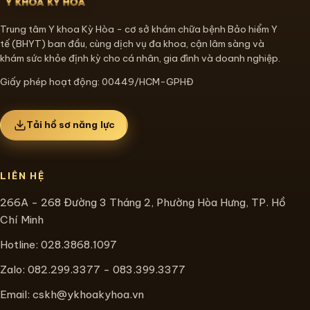
Trung tâm Y khoa Kỳ Hòa - cơ sở khám chữa bệnh Bảo hiểm Y
tế (BHYT) ban đầu, cùng dịch vụ đa khoa, cận lâm sàng và
khám sức khỏe định kỳ cho cá nhân, gia đình và doanh nghiệp.
Giấy phép hoạt động: 00449/HCM-GPHĐ
Tải hồ sơ năng lực
LIÊN HỆ
266A - 268 Đường 3 Tháng 2, Phường Hòa Hưng, TP. Hồ
Chí Minh
Hotline:
028.3868.1097
Zalo: 082.299.3377 - 083.399.3377
Email:
cskh@ykhoakyhoa.vn