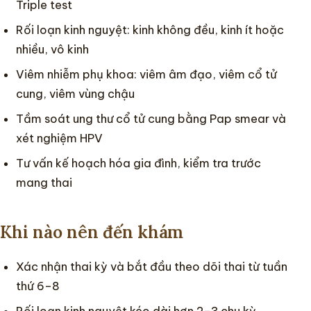
Triple test
Rối loạn kinh nguyệt: kinh không đều, kinh ít hoặc
nhiều, vô kinh
Viêm nhiễm phụ khoa: viêm âm đạo, viêm cổ tử
cung, viêm vùng chậu
Tầm soát ung thư cổ tử cung bằng Pap smear và
xét nghiệm HPV
Tư vấn kế hoạch hóa gia đình, kiểm tra trước
mang thai
Khi nào nên đến khám
Xác nhận thai kỳ và bắt đầu theo dõi thai từ tuần
thứ 6–8
Rối loạn kinh nguyệt kéo dài hơn 2–3 chu kỳ