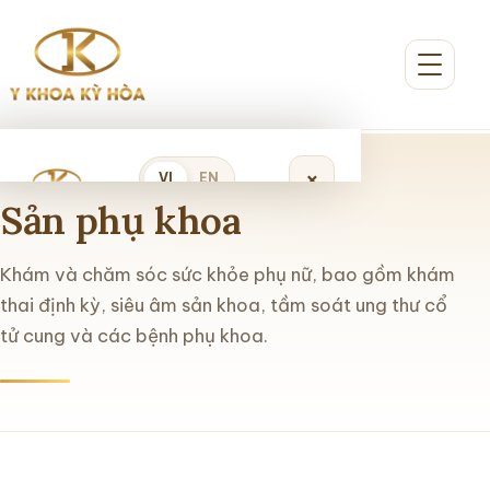
×
VI
EN
Sản phụ khoa
Đặt lịch khám
Khám và chăm sóc sức khỏe phụ nữ, bao gồm khám
thai định kỳ, siêu âm sản khoa, tầm soát ung thư cổ
tử cung và các bệnh phụ khoa.
Trang chủ
Giới thiệu
Dịch vụ