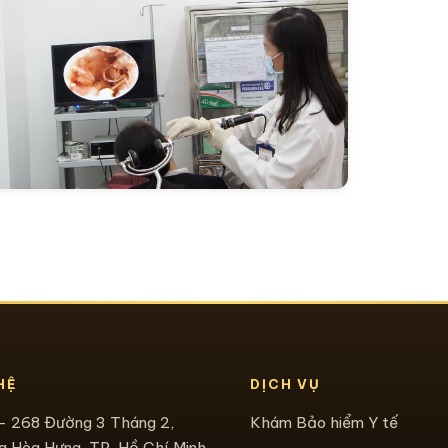
HỆ
DỊCH VỤ
- 268 Đường 3 Tháng 2,
Khám Bảo hiểm Y tế
 Hòa Hưng, TP. Hồ Chí Minh