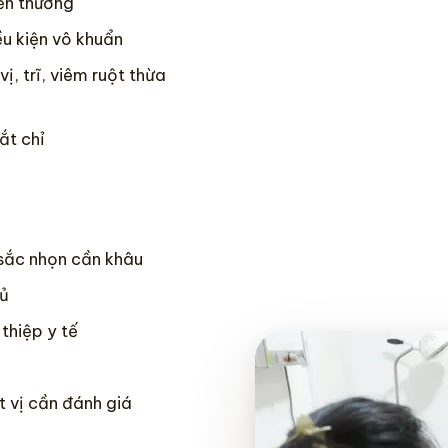
iền thương
ều kiện vô khuẩn
ị, trĩ, viêm ruột thừa
ắt chỉ
 sắc nhọn cần khâu
mủ
thiệp y tế
 vị cần đánh giá