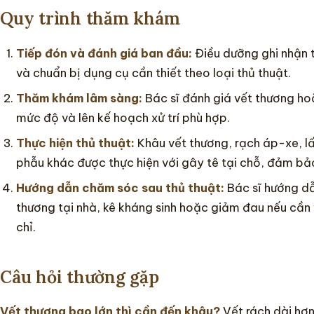
Quy trình thăm khám
Tiếp đón và đánh giá ban đầu:
Điều dưỡng ghi nhận tì
và chuẩn bị dụng cụ cần thiết theo loại thủ thuật.
Thăm khám lâm sàng:
Bác sĩ đánh giá vết thương ho
mức độ và lên kế hoạch xử trí phù hợp.
Thực hiện thủ thuật:
Khâu vết thương, rạch áp-xe, lấ
phẫu khác được thực hiện với gây tê tại chỗ, đảm bả
Hướng dẫn chăm sóc sau thủ thuật:
Bác sĩ hướng d
thương tại nhà, kê kháng sinh hoặc giảm đau nếu cần
chỉ.
Câu hỏi thường gặp
Vết thương bao lớn thì cần đến khâu?
Vết rách dài hơn