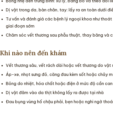
Bỏng nhẹ đến trung bình: xử lý, băng bó và theo dõi l
Dị vật trong da, bàn chân, tay: lấy ra an toàn dưới đi
Tư vấn và đánh giá các bệnh lý ngoại khoa như thoát v
giai đoạn sớm
Chăm sóc vết thương sau phẫu thuật, thay băng và c
Khi nào nên đến khám
Vết thương sâu, vết rách dài hoặc vết thương do vật
Áp-xe, nhọt sưng đỏ, căng đau kèm sốt hoặc chảy 
Bỏng do nhiệt, hóa chất hoặc điện ở mức độ cần can 
Dị vật đâm vào da thịt không lấy ra được tại nhà
Đau bụng vùng hố chậu phải, bẹn hoặc nghi ngờ thoát