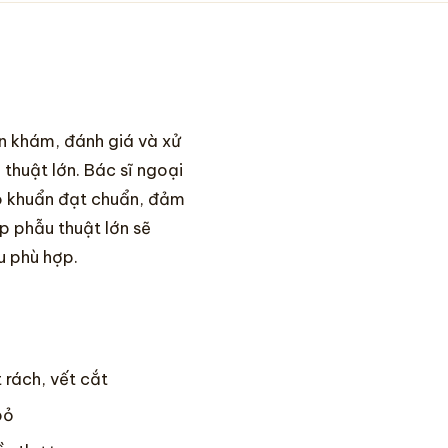
n khám, đánh giá và xử
thuật lớn. Bác sĩ ngoại
vô khuẩn đạt chuẩn, đảm
p phẫu thuật lớn sẽ
u phù hợp.
 rách, vết cắt
bỏ