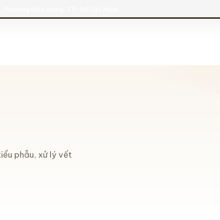
, Phường Hòa Hưng, TP. Hồ Chí Minh
iểu phẫu, xử lý vết