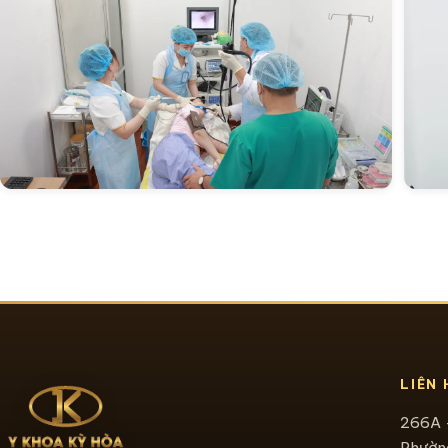
LIÊN 
266A 
Phường