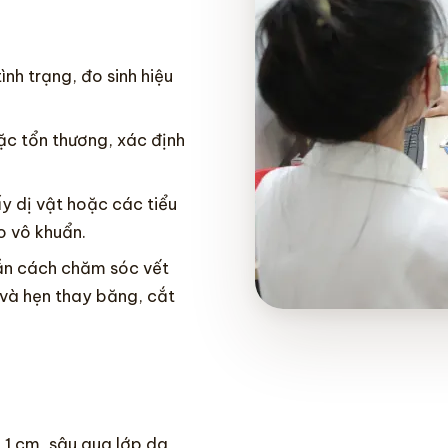
nh trạng, đo sinh hiệu
ặc tổn thương, xác định
y dị vật hoặc các tiểu
o vô khuẩn.
ẫn cách chăm sóc vết
 và hẹn thay băng, cắt
 1 cm, sâu qua lớp da