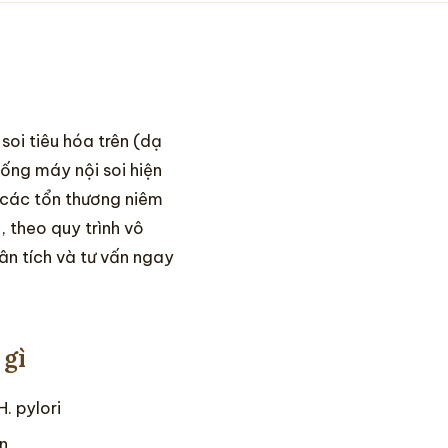
soi tiêu hóa trên (dạ
hống máy nội soi hiện
c các tổn thương niêm
 theo quy trình vô
ân tích và tư vấn ngay
 gì
. pylori
n