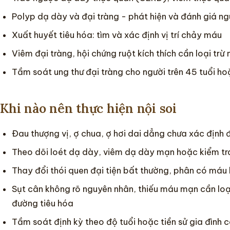
Polyp dạ dày và đại tràng - phát hiện và đánh giá ng
Xuất huyết tiêu hóa: tìm và xác định vị trí chảy máu
Viêm đại tràng, hội chứng ruột kích thích cần loại trừ
Tầm soát ung thư đại tràng cho người trên 45 tuổi h
Khi nào nên thực hiện nội soi
Đau thượng vị, ợ chua, ợ hơi dai dẳng chưa xác định
Theo dõi loét dạ dày, viêm dạ dày mạn hoặc kiểm tra s
Thay đổi thói quen đại tiện bất thường, phân có má
Sụt cân không rõ nguyên nhân, thiếu máu mạn cần loạ
đường tiêu hóa
Tầm soát định kỳ theo độ tuổi hoặc tiền sử gia đình c