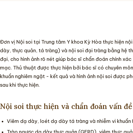
Đơn vị Nội soi tại Trung tâm Y khoa Kỳ Hòa thực hiện nội 
dày, thực quản, tá tràng) và nội soi đại tràng bằng hệ t
đại, cho hình ảnh rõ nét giúp bác sĩ chẩn đoán chính xá
mạc. Thủ thuật được thực hiện bởi bác sĩ có chuyên môn,
khuẩn nghiêm ngặt - kết quả và hình ảnh nội soi được ph
sau khi thực hiện.
Nội soi thực hiện và chẩn đoán vấn đề
Viêm dạ dày, loét dạ dày tá tràng và nhiễm vi khuẩn H
Trào ngược dạ dày thực quản (GERD), viêm thực quả