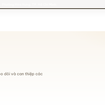
, Phường Hòa Hưng, TP. Hồ Chí Minh
eo dõi và can thiệp các