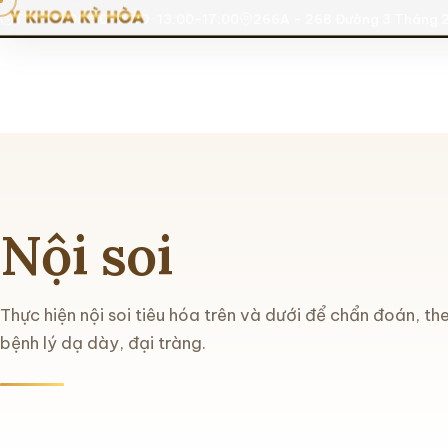
T2-T7: 06:30-11:30 · 13:00-17:00
266A - 268 Đường 3 Tháng 2
Nội soi
Thực hiện nội soi tiêu hóa trên và dưới để chẩn đoán, th
bệnh lý dạ dày, đại tràng.