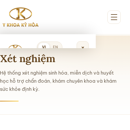
×
VI
EN
Xét nghiệm
Đặt lịch khám
Hệ thống xét nghiệm sinh hóa, miễn dịch và huyết
học hỗ trợ chẩn đoán, khám chuyên khoa và khám
sức khỏe định kỳ.
Trang chủ
Giới thiệu
Dịch vụ